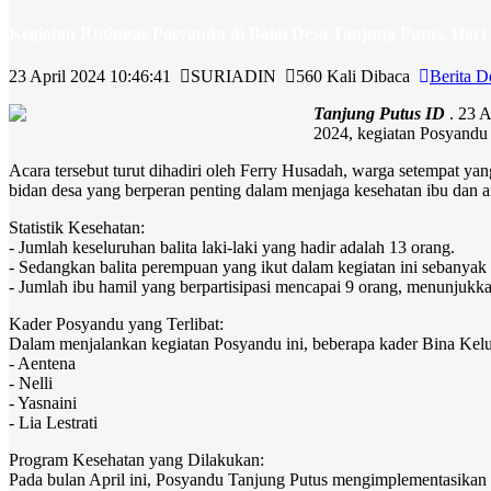
Kegiatan Rutinitas Posyandu di Balai Desa Tanjung Putus, Hari 
23 April 2024 10:46:41
SURIADIN
560 Kali Dibaca
Berita D
Tanjung Putus ID
. 23 A
2024, kegiatan Posyandu d
Acara tersebut turut dihadiri oleh Ferry Husadah, warga setempat yang
bidan desa yang berperan penting dalam menjaga kesehatan ibu dan a
Statistik Kesehatan:
- Jumlah keseluruhan balita laki-laki yang hadir adalah 13 orang.
- Sedangkan balita perempuan yang ikut dalam kegiatan ini sebanyak
- Jumlah ibu hamil yang berpartisipasi mencapai 9 orang, menunjukka
Kader Posyandu yang Terlibat:
Dalam menjalankan kegiatan Posyandu ini, beberapa kader Bina Keluar
- Aentena
- Nelli
- Yasnaini
- Lia Lestrati
Program Kesehatan yang Dilakukan:
Pada bulan April ini, Posyandu Tanjung Putus mengimplementasikan b