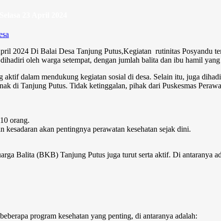
Selasa 23 April 2024
esa
pril 2024 Di Balai Desa Tanjung Putus,Kegiatan rutinitas Posyandu ter
ihadiri oleh warga setempat, dengan jumlah balita dan ibu hamil yang 
 aktif dalam mendukung kegiatan sosial di desa. Selain itu, juga dihad
nak di Tanjung Putus. Tidak ketinggalan, pihak dari Puskesmas Peraw
 10 orang.
n kesadaran akan pentingnya perawatan kesehatan sejak dini.
ga Balita (BKB) Tanjung Putus juga turut serta aktif. Di antaranya ad
eberapa program kesehatan yang penting, di antaranya adalah: