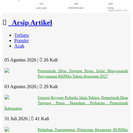
membawa Keberkahan...
selengkapnya
676
649
1325
LAKI-LAKI
PEREMPUAN
TOTAL
Yeti
Highcharts.com
End of interactive chart.
25 Januari 2024 15:05:12
Arsip Artikel
Smngt bekerja kwn" Kpps, jga selalu
kesehatan...
selengkapnya
Terbaru
Bimbo PMD
Populer
Acak
15 November 2023 10:32:00
Keren nih, lanjut terus pemberitaan
nya...
selengkapnya
05 Agustus 2026 |
26 Kali
Bimbo
Pemerintah Desa Tanjung Putus Gelar Musyawarah
13 Oktober 2023 16:56:03
Penyusunan RKPDes Tahun Anggaran 2027
Keren.. Lanjutkan programnya, perbanyak
artikelnya....
selengkapnya
03 Agustus 2026 |
29 Kali
Gotong Royong Perbaiki Jalan Tebing, Pemerintah Desa
Tanjung Putus Harapkan Perhatian Pemerintah
Kabupaten
31 Juli 2026 |
41 Kali
Pelatihan Transparansi Pelaporan Keuangan BUMDes