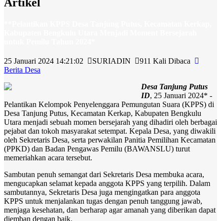
Artikel
**Pelantikan KPPS Desa Tanjung Putus, Kecamatan Kerkap,
Kabupaten Bengkulu Utara Menjadi Moment Bersejarah
untuk Pemilu Tahun 2024*
25 Januari 2024 14:21:02
SURIADIN
911 Kali Dibaca
Berita Desa
Desa Tanjung Putus
ID
, 25 Januari 2024* -
Pelantikan Kelompok Penyelenggara Pemungutan Suara (KPPS) di
Desa Tanjung Putus, Kecamatan Kerkap, Kabupaten Bengkulu
Utara menjadi sebuah momen bersejarah yang dihadiri oleh berbagai
pejabat dan tokoh masyarakat setempat. Kepala Desa, yang diwakili
oleh Sekretaris Desa, serta perwakilan Panitia Pemilihan Kecamatan
(PPKD) dan Badan Pengawas Pemilu (BAWANSLU) turut
memeriahkan acara tersebut.
Sambutan penuh semangat dari Sekretaris Desa membuka acara,
mengucapkan selamat kepada anggota KPPS yang terpilih. Dalam
sambutannya, Sekretaris Desa juga mengingatkan para anggota
KPPS untuk menjalankan tugas dengan penuh tanggung jawab,
menjaga kesehatan, dan berharap agar amanah yang diberikan dapat
diemban dengan baik.