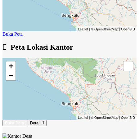
Leaflet
|
© OpenStreetMap
|
OpenSID
Buka Peta
Peta Lokasi Kantor
+
−
Leaflet
|
© OpenStreetMap
|
OpenSID
Buka Peta
Detail