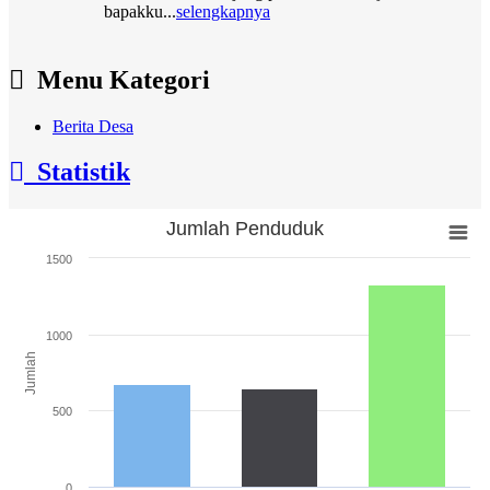
Dra
13 Maret 2025 10:25:44
Semoga Balita Dan Ibu Hamil Desa Tanjung Putus
Menu Kategori
Sehat selalu...
selengkapnya
Berita Desa
dra
13 Maret 2025 10:24:26
Statistik
semoga Cuaca Segera Membaik...
selengkapnya
Dra
Jumlah Penduduk
Jumlah Penduduk
20 Februari 2025 12:12:10
1500
Semoga Pemdes Tanjung Putus Kedapanya Bisa
Bar chart with 3 bars.
Satu Padu...
selengkapnya
The chart has 1 X axis displaying categories.
Uul
The chart has 1 Y axis displaying Jumlah. Range: 0 to 1500.
1000
05 September 2024 13:49:33
Jumlah
Jembatan jangan dilupakan pak, biar nggak horor
nyemplung...
selengkapnya
500
Dap
29 Januari 2024 12:14:15
Semoga Kehadirannya Pihak Kecamatan Bisa
0