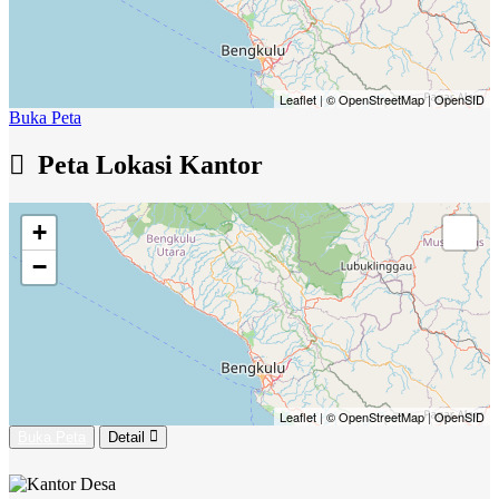
Leaflet
|
© OpenStreetMap
|
OpenSID
Buka Peta
Peta Lokasi Kantor
+
−
Leaflet
|
© OpenStreetMap
|
OpenSID
Buka Peta
Detail