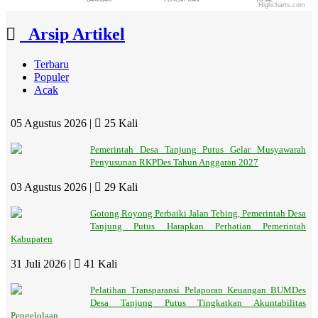
Highcharts.com
Yeti
End of interactive chart.
25 Januari 2024 15:05:12
Arsip Artikel
Smngt bekerja kwn" Kpps, jga selalu
kesehatan...
selengkapnya
Terbaru
Populer
Bimbo PMD
Acak
15 November 2023 10:32:00
Keren nih, lanjut terus pemberitaan
nya...
selengkapnya
05 Agustus 2026 |
25 Kali
Bimbo
Pemerintah Desa Tanjung Putus Gelar Musyawarah
Penyusunan RKPDes Tahun Anggaran 2027
13 Oktober 2023 16:56:03
Keren.. Lanjutkan programnya, perbanyak
03 Agustus 2026 |
29 Kali
artikelnya....
selengkapnya
Gotong Royong Perbaiki Jalan Tebing, Pemerintah Desa
Tanjung Putus Harapkan Perhatian Pemerintah
Kabupaten
31 Juli 2026 |
41 Kali
Pelatihan Transparansi Pelaporan Keuangan BUMDes
Desa Tanjung Putus Tingkatkan Akuntabilitas
Pengelolaan