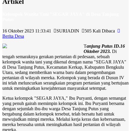
Artikel
Kelompok Wanita Tani "SEGAR JAYA" di Desa Tanjung
Putus
16 Oktober 2023 11:33:41
SURIADIN
505 Kali Dibaca
Berita Desa
T
anjung Putus ID.16
Oktober 2023.
Di
tengah semaraknya gerakan pertanian di pedesaan, sebuah
kelompok wanita tani yang dikenal dengan nama "SEGAR JAYA"
di Desa Tanjung Putus, Kecamatan Kerkap, Kabupaten Bengkulu
Utara, sedang memberikan warna baru dalam pengembangan
pertanian di wilayah mereka. Kelompok yang berada di Dusun IV
ini telah meluncurkan serangkaian program pertanian yang bertujuan
untuk meningkatkan kesejahteraan masyarakat setempat.
Ketua kelompok "SEGAR JAYA," Ibu Puryanti, dengan semangat
yang penuh gairah memimpin kelompok ini. Ibu Puryanti bersama
dengan sejumlah ibu-ibu warga Desa Tanjung Putus yang
bergabung dalam kelompok tersebut, telah bersatu hati untuk
mewujudkan mimpi mereka. Melalui kerja keras dan kebersamaan,
mereka berusaha untuk meningkatkan hasil pertanian di wilayah
mereka.